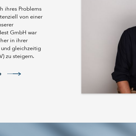
ch ihres Problems
tenziell von einer
nserer
 Best GmbH war
her in ihrer
und gleichzeitig
) zu steigern.
e