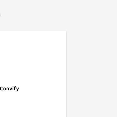
n
Convify