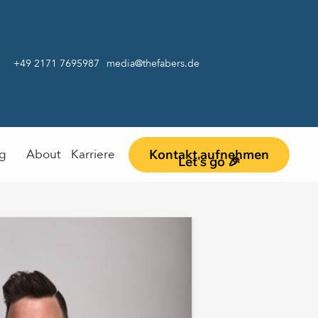
+49 2171 7695987
media@thefabers.de
Kontakt aufnehmen
og
About
Karriere
Let's go 🎉