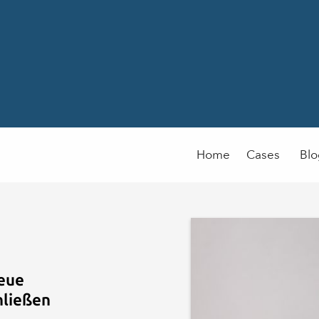
Home
Cases
Bl
eue
hließen