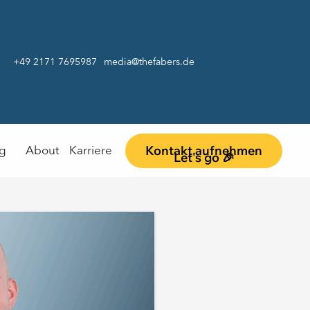
+49 2171 7695987
media@thefabers.de
Kontakt aufnehmen
og
About
Karriere
Let's go 🎉