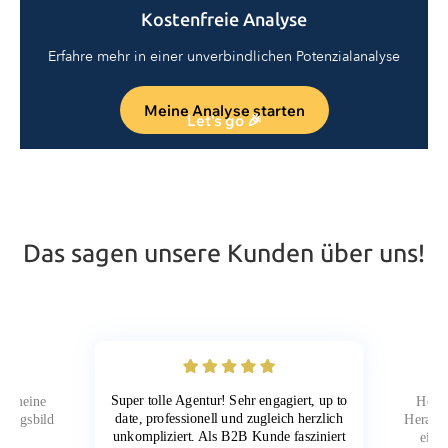
Kostenfreie Analyse
Erfahre mehr in einer unverbindlichen Potenzialanalyse
Meine Analyse starten
Let's go 🎉
Das sagen unsere Kunden über uns!
Super tolle Agentur! Sehr engagiert, up to
für meine
Hervo
date, professionell und zugleich herzlich
inungsbild
Herange
unkompliziert. Als B2B Kunde fasziniert
fen.
eine