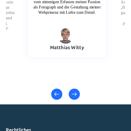
vom stimmigen Erfassen meiner Passion
und sein
Ansat
als Fotograph und die Gestaltung meiner
derbar
„Brand
Webpräsenz mit Liebe zum Detail.
weiterhin
ganz a
nell und
m
nung.
prof
wert!
Matthias Witty
Rechtliches