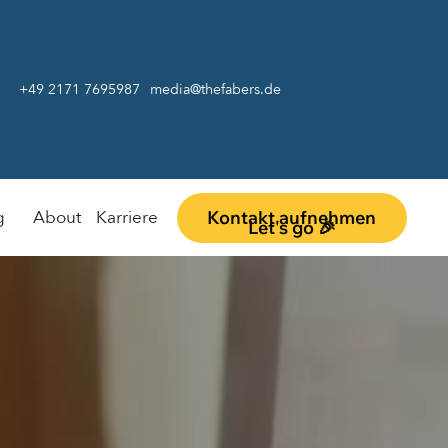
+49 2171 7695987
media@thefabers.de
Kontakt aufnehmen
g
About
Karriere
Let's go 🎉