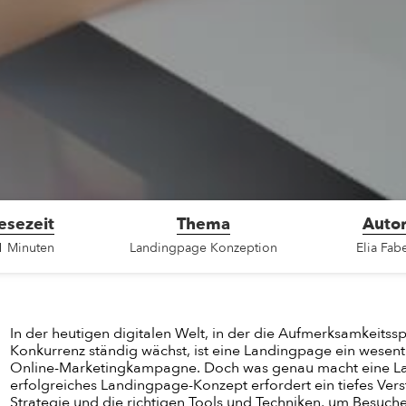
esezeit
Thema
Auto
1 Minuten
Landingpage Konzeption
Elia Fab
In der heutigen digitalen Welt, in der die Aufmerksamkeitss
Konkurrenz ständig wächst, ist eine Landingpage ein wesentl
Online-Marketingkampagne. Doch was genau macht eine La
erfolgreiches Landingpage-Konzept erfordert ein tiefes Vers
Strategie und die richtigen Tools und Techniken, um Besuc