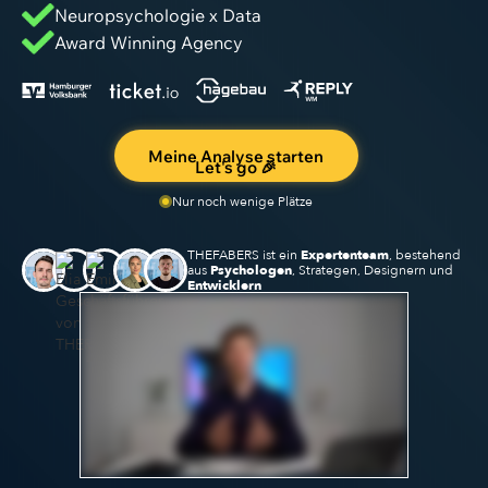
Neuropsychologie x Data
Award Winning Agency
Meine Analyse starten
Let's go 🎉
Nur noch wenige Plätze
THEFABERS ist ein
Expertenteam
, bestehend
aus
Psychologen
, Strategen, Designern und
Entwicklern